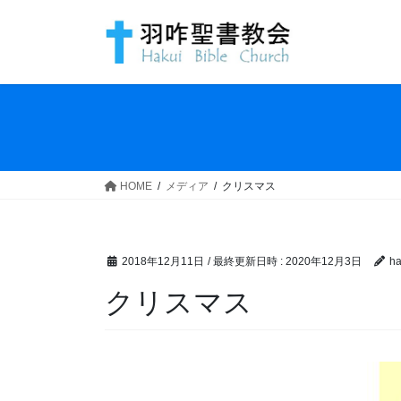
コ
ナ
ン
ビ
テ
ゲ
ン
ー
ツ
シ
へ
ョ
ス
ン
キ
に
ッ
移
HOME
メディア
クリスマス
プ
動
2018年12月11日
/ 最終更新日時 :
2020年12月3日
ha
クリスマス